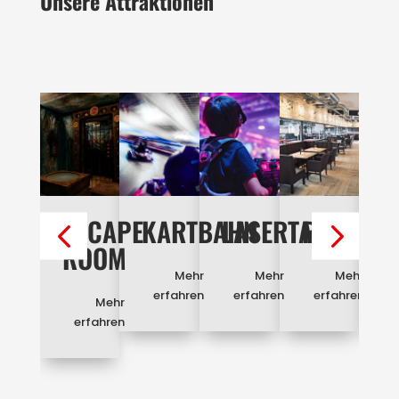
Unsere Attraktionen
ESCAPE
KARTBAHN
LASERTAG
RESTAUR
E
ROOM
Mehr
Mehr
Mehr
erfahren
erfahren
erfahren
Mehr
erfahren