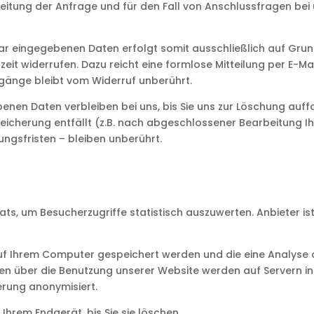
ung der Anfrage und für den Fall von Anschlussfragen bei u
 eingegebenen Daten erfolgt somit ausschließlich auf Grundlage
zeit widerrufen. Dazu reicht eine formlose Mitteilung per E-Ma
gänge bleibt vom Widerruf unberührt.
nen Daten verbleiben bei uns, bis Sie uns zur Löschung auffor
eicherung entfällt (z.B. nach abgeschlossener Bearbeitung I
gsfristen – bleiben unberührt.
ts, um Besucherzugriffe statistisch auszuwerten. Anbieter ist
uf Ihrem Computer gespeichert werden und die eine Analyse 
en über die Benutzung unserer Website werden auf Servern in
erung anonymisiert.
hrem Endgerät, bis Sie sie löschen.