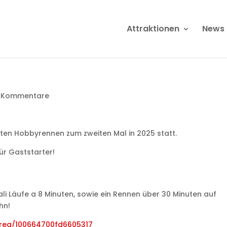
Attraktionen
News
 Kommentare
ten Hobbyrennen zum zweiten Mal in 2025 statt.
ür Gaststarter!
li Läufe a 8 Minuten, sowie ein Rennen über 30 Minuten auf
hn!
g/reg/100664700fd6605317