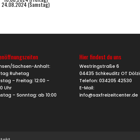
24.08.2024 (Samstag)
ienöffnungszeiten
Hier findest du uns
hsen/Sachsen-Anhalt:
Westringstraße 6
tag Ruhetag
04435 Schkeuditz OT Dölzi
stag – Freitag: 12:00 –
Telefon: 034205 42530
00 Uhr
E-Mail:
stag – Sonntag: ab 10:00
info@saxfreizeitcenter.de
takt