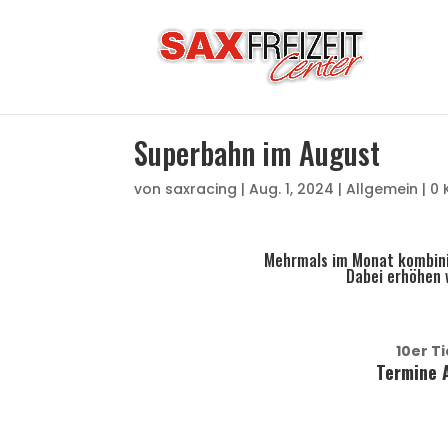
Superbahn im August
von
saxracing
|
Aug. 1, 2024
|
Allgemein
|
0
Mehrmals im Monat kombinie
Dabei erhöhen w
10er T
Termine A